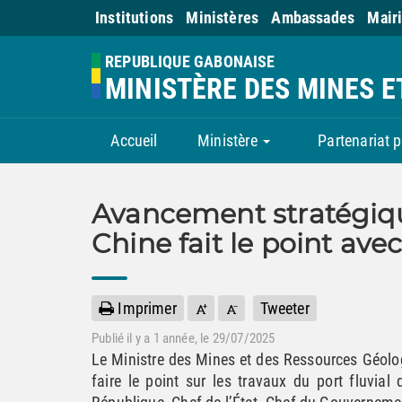
Institutions
Ministères
Ambassades
Mair
REPUBLIQUE GABONAISE
MINISTÈRE DES MINES 
Accueil
Ministère
Partenariat p
Avancement stratégiqu
Chine fait le point ave
Imprimer
Tweeter
Publié il y a
1 année
, le 29/07/2025
Le Ministre des Mines et des Ressources Géolog
faire le point sur les travaux du port fluvial